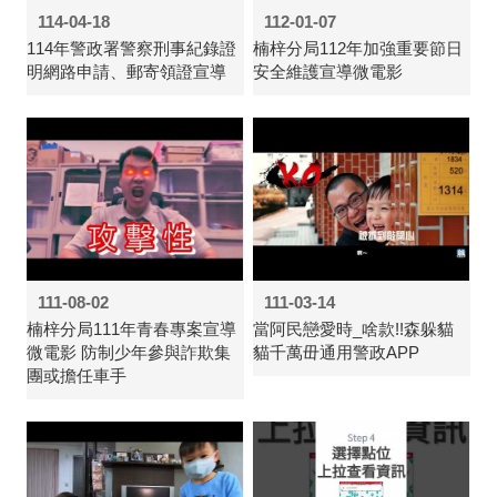
114-04-18
112-01-07
114年警政署警察刑事紀錄證
楠梓分局112年加強重要節日
明網路申請、郵寄領證宣導
安全維護宣導微電影
111-08-02
111-03-14
楠梓分局111年青春專案宣導
當阿民戀愛時_啥款!!森躲貓
微電影 防制少年參與詐欺集
貓千萬毌通用警政APP
團或擔任車手