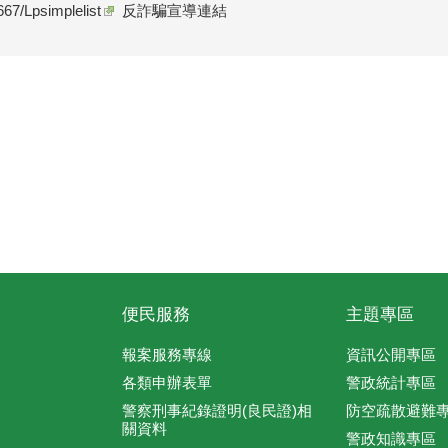
67/Lpsimplelist
反詐騙宣導連結
便民服務
主題專區
報案服務專線
資訊公開專區
各類申辦表單
警政統計專區
警察刑事紀錄證明(良民證)相
防空疏散避難
關資料
警政知識專區